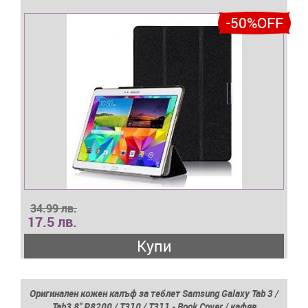
-50%OFF
34.99 лв.
17.5 лв.
Купи
Оригинален кожен калъф за теблет Samsung Galaxy Tab 3 /
Tab3 8" P8200 / T310 / T311 - Book Cover / кафяв