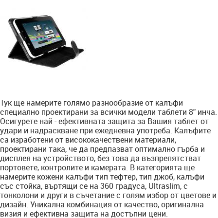
Тук ще намерите голямо разнообразие от калъфи
специално проектирани за всички модели таблети 8" инча.
Осигурете най - ефективната защита за Вашия таблет от
удари и надраскване при ежедневна употреба. Калъфите
са изработени от висококачествени материали,
проектирани така, че да предпазват оптимално гърба и
дисплея на устройството, без това да възпрепятстват
портовете, контролите и камерата. В категорията ще
намерите кожени калъфи тип тефтер, тип джоб, калъфи
със стойка, въртящи се на 360 градуса, Ultraslim, с
тонколони и други в съчетание с голям избор от цветове и
дизайн. Уникална комбинация от качество, оригинална
визия и ефективна защита на достъпни цени.