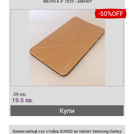
Tab Pro 8.4'' T320 - златист
-50%OFF
39 лв.
19.5 лв.
Купи
Кожен калъф със стойка XUNOD за таблет Samsung Galaxy