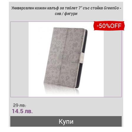
Универсален кожен калъф за таблет 7'' със стойка GreenGo -
сив / фигури
-50%OFF
29 лв.
14.5 лв.
Купи