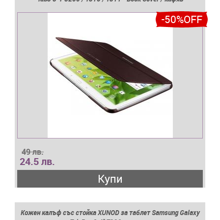
-50%OFF
49 лв.
24.5 лв.
Купи
Кожен калъф със стойка XUNOD за таблет Samsung Galaxy