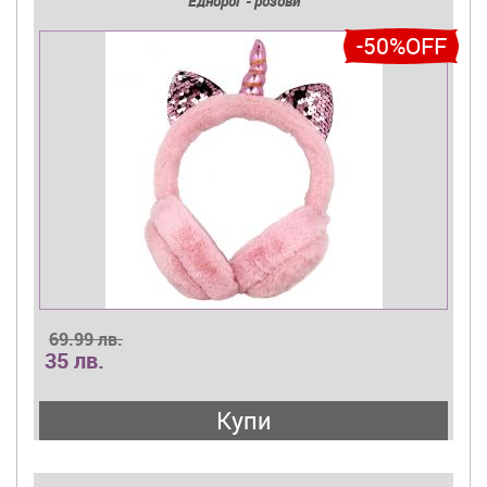
Еднорог - розови
-50%OFF
69.99 лв.
35 лв.
Купи