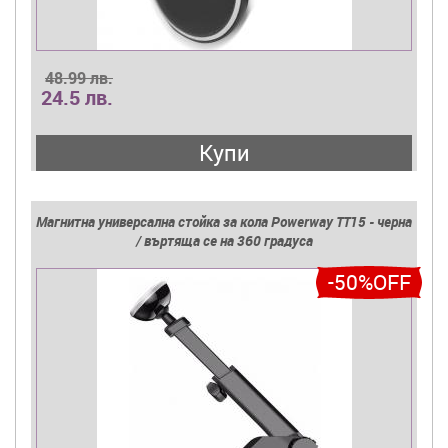
48.99 лв.
24.5 лв.
Купи
Магнитна универсална стойка за кола Powerway TT15 - черна
/ въртяща се на 360 градуса
-50%OFF