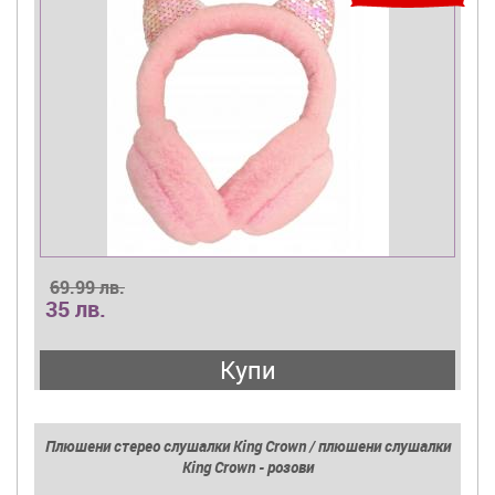
69.99 лв.
35 лв.
Купи
Плюшени стерео слушалки King Crown / плюшени слушалки
King Crown - розови