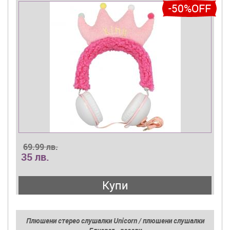
-50%OFF
69.99 лв.
35 лв.
Купи
Плюшени стерео слушалки Unicorn / плюшени слушалки