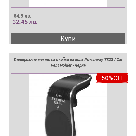
64.9 лв.
32.45 лв.
Купи
Универсална магнитна стойка за кола Powerway TT23 / Car
Vent Holder - черна
-50%OFF